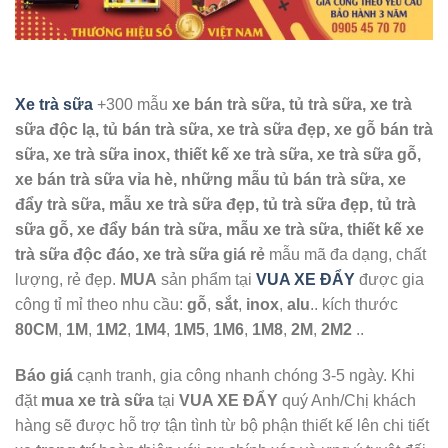
Xe trà sữa
+300 mẫu
xe bán trà sữa, tủ trà sữa, xe trà
sữa độc lạ, tủ bán trà sữa, xe trà sữa đẹp, xe gỗ bán trà
sữa, xe trà sữa inox, thiết kế xe trà sữa, xe trà sữa gỗ,
xe bán trà sữa vỉa hè, những mẫu tủ bán trà sữa, xe
đẩy trà sữa, mẫu xe trà sữa đẹp, tủ trà sữa đẹp, tủ trà
sữa gỗ, xe đẩy bán trà sữa, mẫu xe trà sữa, thiết kế xe
trà sữa độc đáo, xe trà sữa giá rẻ
mẫu mã đa dạng, chất
lượng, rẻ đẹp.
MUA
sản phẩm tại
VUA XE ĐẨY
được gia
công tỉ mỉ theo nhu cầu:
gỗ
,
sắt
,
inox
,
alu
.. kích thước
80CM
,
1M
,
1M2
,
1M4
,
1M5
,
1M6
,
1M8
,
2M
,
2M2
..
Báo giá
cạnh tranh, gia công nhanh chóng 3-5 ngày. Khi
đặt
mua xe trà sữa
tại
VUA XE ĐẨY
quý Anh/Chị khách
hàng sẽ được hỗ trợ tận tình từ bộ phận thiết kế lên chi tiết