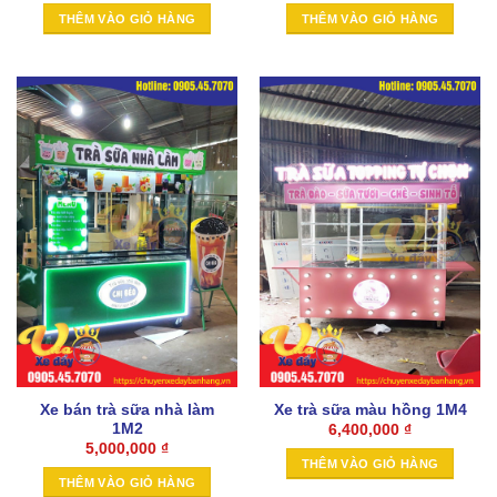
THÊM VÀO GIỎ HÀNG
THÊM VÀO GIỎ HÀNG
Xe bán trà sữa nhà làm
Xe trà sữa màu hồng 1M4
1M2
6,400,000
₫
5,000,000
₫
THÊM VÀO GIỎ HÀNG
THÊM VÀO GIỎ HÀNG