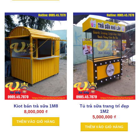
Kiot bán trà sữa 1M8
Tủ trà sữa trang trí đẹp
1M2
8,000,000
₫
5,000,000
₫
THÊM VÀO GIỎ HÀNG
THÊM VÀO GIỎ HÀNG