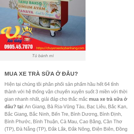
Tủ bánh mì
MUA XE TRÀ SỮA Ở ĐÂU?
Hiện tại chúng tôi phân phối sản phẩm hầu hết 64 tỉnh
thành với hệ thống vận chuyển xuyên suốt 3 miền với thời
gian nhanh nhất, giải đáp cho thắc mắc
mua xe trà sữa ở
đâu? tại
: An Giang, Bà Rịa-Vũng Tàu, Bạc Liêu, Bắc Kạn,
Bắc Giang, Bắc Ninh, Bến Tre, Bình Dương, Bình Định,
Bình Phước, Bình Thuận, Cà Mau, Cao Bằng, Cần Thơ
(TP), Đà Nẵng (TP), Đắk Lắk, Đắk Nông, Điện Biên, Đồng