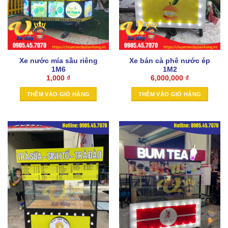
Xe nước mía sầu riêng
Xe bán cà phê nước ép
1M6
1M2
1,000
₫
6,000,000
₫
THÊM VÀO GIỎ HÀNG
THÊM VÀO GIỎ HÀNG