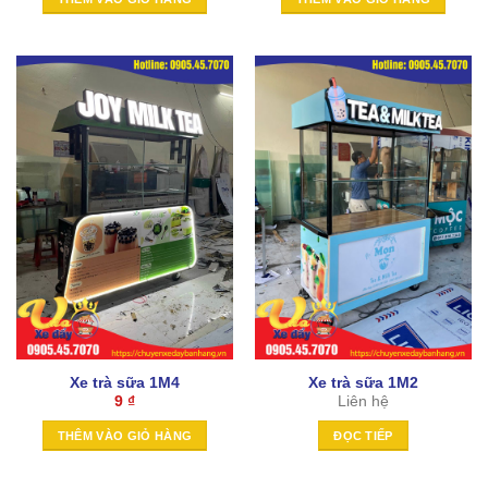
Xe trà sữa 1M4
Xe trà sữa 1M2
9
₫
Liên hệ
THÊM VÀO GIỎ HÀNG
ĐỌC TIẾP