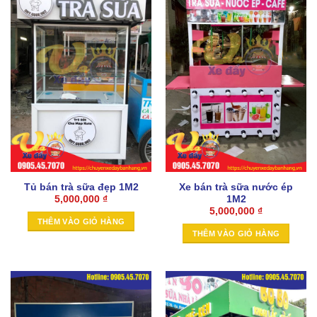
Tủ bán trà sữa đẹp 1M2
Xe bán trà sữa nước ép
1M2
5,000,000
₫
5,000,000
₫
THÊM VÀO GIỎ HÀNG
THÊM VÀO GIỎ HÀNG