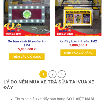
Xe bán sinh tố nước ép
Xe đẩy bán trà sữa 1M2
1M4
3,000,000
₫
5,000,000
₫
THÊM VÀO GIỎ HÀNG
THÊM VÀO GIỎ HÀNG
1
2
LÝ DO NÊN MUA XE TRÀ SỮA TẠI VUA XE
ĐẨY
Thương hiệu xe đẩy bán hàng
SỐ 1 VIỆT NAM