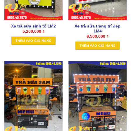
Xe trà sữa sinh tố 1M2
Xe trà sữa trang trí đẹp
1M4
5,200,000
₫
6,500,000
₫
THÊM VÀO GIỎ HÀNG
THÊM VÀO GIỎ HÀNG