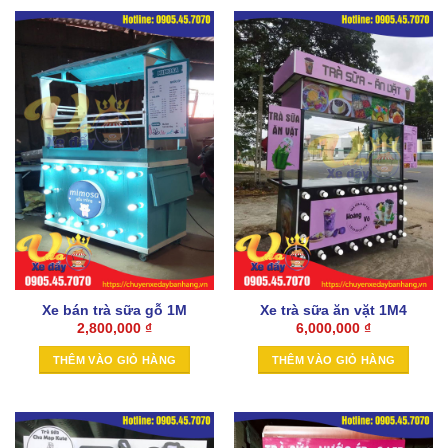
Xe bán trà sữa gỗ 1M
Xe trà sữa ăn vặt 1M4
2,800,000
₫
6,000,000
₫
THÊM VÀO GIỎ HÀNG
THÊM VÀO GIỎ HÀNG