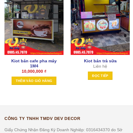
Kiot bán cafe pha máy
Kiot bán trà sữa
1M4
Liên hệ
10,000,000
₫
ĐỌC TIẾP
THÊM VÀO GIỎ HÀNG
CÔNG TY TNHH TMDV DEV DECOR
Giấy Chứng Nhận Đăng Ký Doanh Nghiệp: 0316434370 do Sở