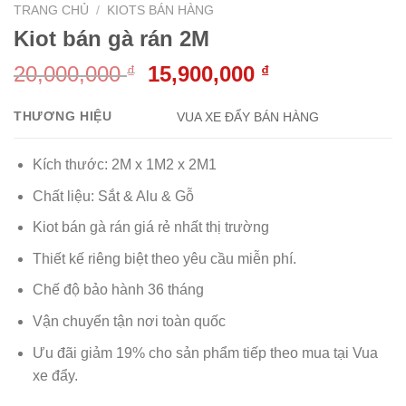
TRANG CHỦ
/
KIOTS BÁN HÀNG
Kiot bán gà rán 2M
Giá
Giá
20,000,000
15,900,000
₫
₫
gốc
hiện
là:
tại
THƯƠNG HIỆU
VUA XE ĐẨY BÁN HÀNG
20,000,000 ₫.
là:
15,900,000 ₫.
Kích thước: 2M x 1M2 x 2M1
Chất liệu: Sắt & Alu & Gỗ
Kiot bán gà rán giá rẻ nhất thị trường
Thiết kế riêng biệt theo yêu cầu miễn phí.
Chế độ bảo hành 36 tháng
Vận chuyển tận nơi toàn quốc
Ưu đãi giảm 19% cho sản phẩm tiếp theo mua tại Vua
xe đẩy.