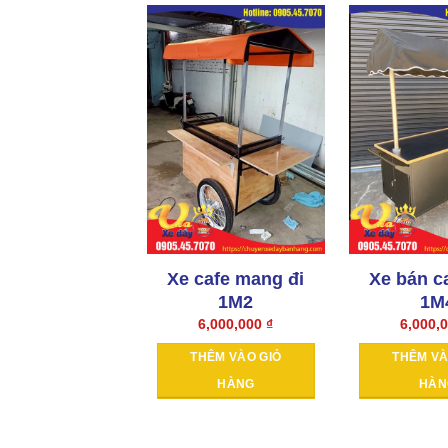
Xe cafe mang đi
Xe bán c
1M2
1M
6,000,000
₫
6,000,
THÊM VÀO GIỎ
THÊM VÀ
HÀNG
HÀN