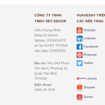
CÔNG TY TNHH
VUAXEDAY TRÊ
TMDV DEV DECOR
CÁC NỀN TẢNG
Giấy Chứng Nhận
Youtube
Đăng Ký Doanh
Linkedin
Nghiệp: 0316434370
do Sở KH-ĐT TP.HCM
Facebook
cấp ngày 12/08/2020
Pinterest
Twitter
Địa chỉ:
541-543 Phạm
Văn Bạch, Phường 15,
Quận Tân Bình,
Lazada
TP.HCM
Điện thoại:
Shopee
0905.45.7070
Sendo