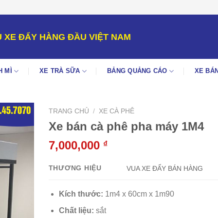
 XE ĐẨY HÀNG ĐẦU VIỆT NAM
H MÌ
XE TRÀ SỮA
BẢNG QUẢNG CÁO
XE BÁN
TRANG CHỦ
/
XE CÀ PHÊ
Xe bán cà phê pha máy 1M4
7,000,000
₫
THƯƠNG HIỆU
VUA XE ĐẨY BÁN HÀNG
Kích thước:
1m4 x 60cm x 1m90
Chất liệu:
sắt