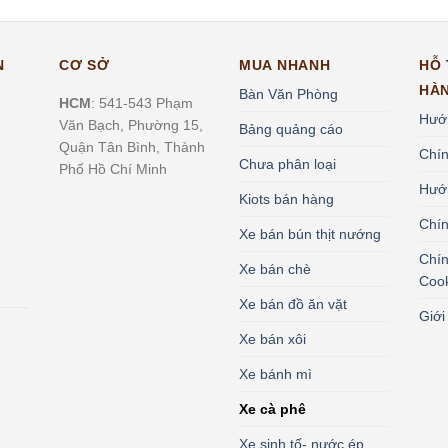
N
CƠ SỞ
MUA NHANH
HỖ
HÀ
Bàn Văn Phòng
HCM
: 541-543 Phạm
Hướn
Văn Bạch, Phường 15,
Bảng quảng cáo
Quận Tân Bình, Thành
Chín
Chưa phân loại
Phố Hồ Chí Minh
Hướ
Kiots bán hàng
Chín
Xe bán bún thịt nướng
Chín
Xe bán chè
Coo
Xe bán đồ ăn vặt
Giới
Xe bán xôi
Xe bánh mì
Xe cà phê
Xe sinh tố- nước ép