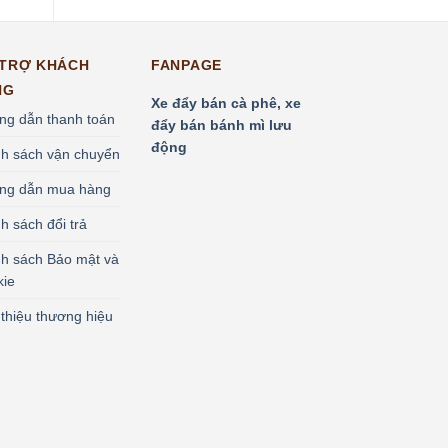
 TRỢ KHÁCH
FANPAGE
NG
Xe đẩy bán cà phê, xe
g dẫn thanh toán
đẩy bán bánh mì lưu
động
h sách vận chuyển
ng dẫn mua hàng
h sách đổi trả
h sách Bảo mật và
kie
 thiệu thương hiệu