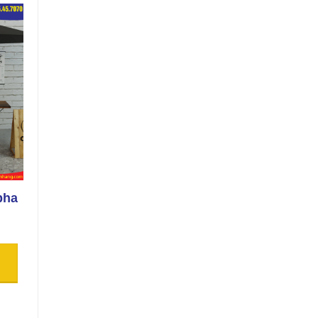
pha
Xe cafe mang đi
Xe bán cà phê pha
1M
máy 1M2
7,000,000
₫
7,000,000
₫
THÊM VÀO GIỎ
THÊM VÀO GIỎ
HÀNG
HÀNG