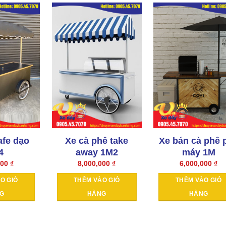
afe dạo
Xe cà phê take
Xe bán cà phê 
4
away 1M2
máy 1M
000
₫
8,000,000
₫
6,000,000
₫
O GIỎ
THÊM VÀO GIỎ
THÊM VÀO GIỎ
G
HÀNG
HÀNG