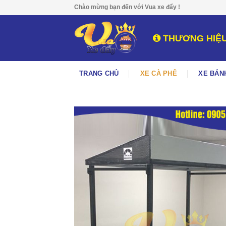
Skip
Chào mừng bạn đến với Vua xe đẩy !
to
content
THƯƠNG HIỆU
TRANG CHỦ
XE CÀ PHÊ
XE BÁN