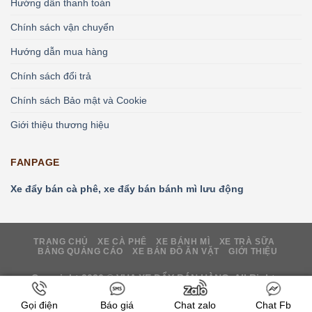
Hướng dẫn thanh toán
Chính sách vận chuyển
Hướng dẫn mua hàng
Chính sách đổi trả
Chính sách Bảo mật và Cookie
Giới thiệu thương hiệu
FANPAGE
Xe đẩy bán cà phê, xe đẩy bán bánh mì lưu động
TRANG CHỦ
XE CÀ PHÊ
XE BÁNH MÌ
XE TRÀ SỮA
BẢNG QUẢNG CÁO
XE BÁN ĐỒ ĂN VẶT
GIỚI THIỆU
Copyright 2026 ©
VUA XE ĐẨY BÁN HÀNG.
All Rights
Reserved
Gọi điện
Báo giá
Chat zalo
Chat Fb