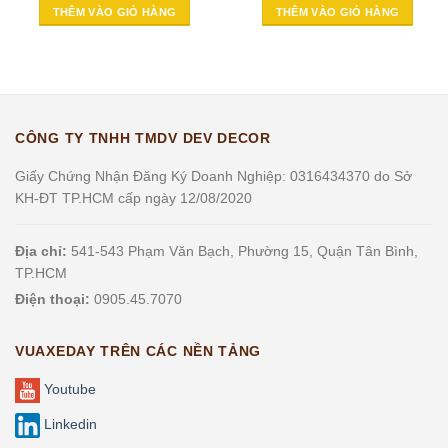
THÊM VÀO GIỎ HÀNG
THÊM VÀO GIỎ HÀNG
CÔNG TY TNHH TMDV DEV DECOR
Giấy Chứng Nhận Đăng Ký Doanh Nghiệp: 0316434370 do Sở
KH-ĐT TP.HCM cấp ngày 12/08/2020
Địa chỉ:
541-543 Phạm Văn Bạch, Phường 15, Quận Tân Bình,
TP.HCM
Điện thoại:
0905.45.7070
VUAXEDAY TRÊN CÁC NỀN TẢNG
Youtube
Linkedin