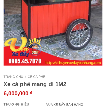
TRANG CHỦ
/
XE CÀ PHÊ
Xe cà phê mang đi 1M2
6,000,000
₫
THƯƠNG HIỆU
VUA XE ĐẨY BÁN HÀNG