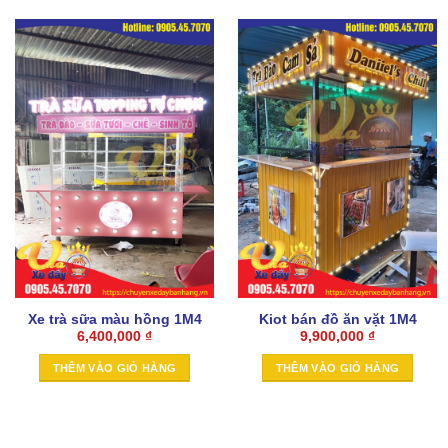
Xe trà sữa màu hồng 1M4
Kiot bán đồ ăn vặt 1M4
6,400,000
₫
9,900,000
₫
THÊM VÀO GIỎ HÀNG
THÊM VÀO GIỎ HÀNG