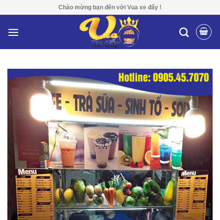
Skip
Chào mừng bạn đến với Vua xe đẩy !
to
content