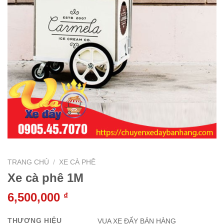
TRANG CHỦ
/
XE CÀ PHÊ
Xe cà phê 1M
6,500,000
₫
THƯƠNG HIỆU
VUA XE ĐẨY BÁN HÀNG