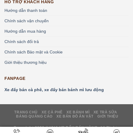
HỖ TRỢ KHÁCH HÀNG
Hướng dẫn thanh toán
Chính sách vận chuyển
Hướng dẫn mua hàng
Chính sách đổi trả
Chính sách Bảo mật và Cookie
Giới thiệu thương hiệu
FANPAGE
Xe đẩy bán cà phê, xe đẩy bán bánh mì lưu động
TRANG CHỦ
XE CÀ PHÊ
XE BÁNH MÌ
XE TRÀ SỮA
BẢNG QUẢNG CÁO
XE BÁN ĐỒ ĂN VẶT
GIỚI THIỆU
Copyright 2026 ©
VUA XE ĐẨY BÁN HÀNG.
All Rights