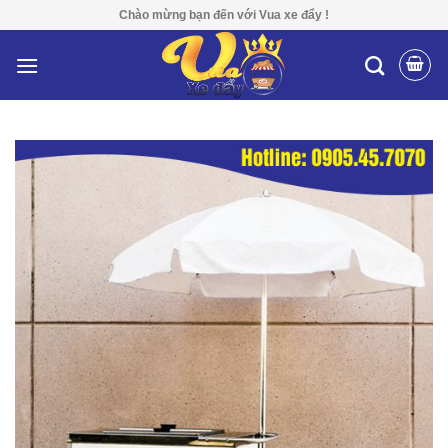
Skip
Chào mừng bạn đến với Vua xe đẩy !
to
content